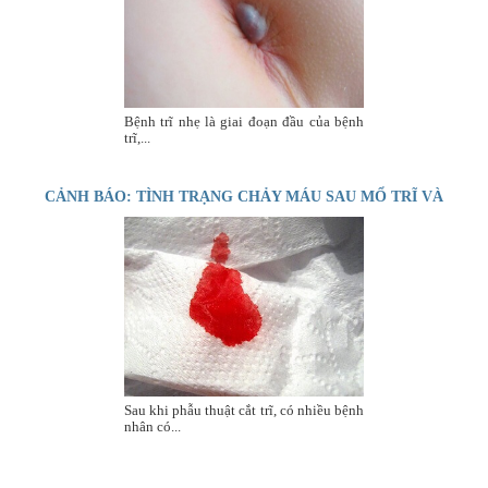
Bệnh trĩ nhẹ là giai đoạn đầu của bệnh
trĩ,...
CẢNH BÁO: TÌNH TRẠNG CHẢY MÁU SAU MỔ TRĨ VÀ
CÁCH KHẮC PHỤC
Sau khi phẫu thuật cắt trĩ, có nhiều bệnh
nhân có...