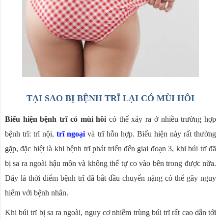
TẠI SAO BỊ BỆNH TRĨ LẠI CÓ MÙI HÔI
Biểu hiện bệnh trĩ có mùi hôi
có thể xảy ra ở nhiều trường hợp
bệnh trĩ: trĩ nội,
trĩ ngoại
và trĩ hỗn hợp. Biểu hiện này rất thường
gặp, đặc biệt là khi bệnh trĩ phát triển đến giai đoạn 3, khi búi trĩ đã
bị sa ra ngoài hậu môn và không thể tự co vào bên trong được nữa.
Đây là thời điểm bệnh trĩ đã bắt đầu chuyển nặng có thể gây nguy
hiểm với bệnh nhân.
Khi búi trĩ bị sa ra ngoài, nguy cơ nhiễm trùng búi trĩ rất cao dẫn tới