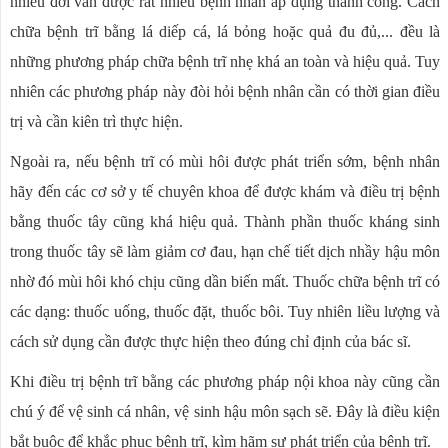
nhiều đời vẫn được rất nhiều bệnh nhân áp dụng thành công. Cách
chữa bệnh trĩ bằng lá diếp cá, lá bỏng hoặc quả đu đủ,... đều là
những phương pháp chữa bệnh trĩ nhẹ khá an toàn và hiệu quả. Tuy
nhiên các phương pháp này đòi hỏi bệnh nhân cần có thời gian điều
trị và cần kiên trì thực hiện.
Ngoài ra, nếu bệnh trĩ có mùi hôi được phát triển sớm, bệnh nhân
hãy đến các cơ sở y tế chuyên khoa để được khám và điều trị bệnh
bằng thuốc tây cũng khá hiệu quả. Thành phần thuốc kháng sinh
trong thuốc tây sẽ làm giảm cơ đau, hạn chế tiết dịch nhầy hậu môn
nhờ đó mùi hôi khó chịu cũng dần biến mất. Thuốc chữa bệnh trĩ có
các dạng: thuốc uống, thuốc đặt, thuốc bôi. Tuy nhiên liều lượng và
cách sử dụng cần được thực hiện theo đúng chỉ định của bác sĩ.
Khi điều trị bệnh trĩ bằng các phương pháp nội khoa này cũng cần
chú ý để vệ sinh cá nhân, vệ sinh hậu môn sạch sẽ. Đây là điều kiện
bắt buộc để khắc phục bệnh trĩ, kìm hãm sự phát triển của bệnh trĩ.