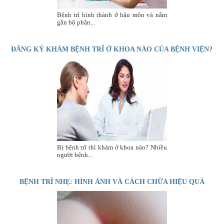
Bệnh trĩ hình thành ở hậu môn và nằm
gần bộ phận...
ĐĂNG KÝ KHÁM BỆNH TRĨ Ở KHOA NÀO CỦA BỆNH VIỆN?
Bị bệnh trĩ thì khám ở khoa nào? Nhiều
người bệnh...
BỆNH TRĨ NHẸ: HÌNH ẢNH VÀ CÁCH CHỮA HIỆU QUẢ