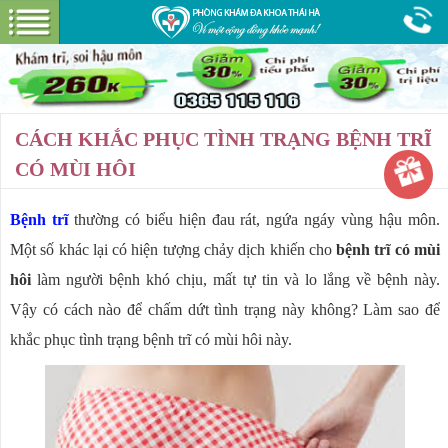
Hotline:
0365 115 116
Miễn phí tư vấn
GIỚI THIỆU
PHÒNG KHÁM
CƠ SỞ VẬT CHẤT
CÁCH KHẮC PHỤC TÌNH TRẠNG BỆNH TRĨ
GÓI DỊCH VỤ
CÓ MÙI HÔI
BỆNH HẬU MÔN
HƯỚNG DẪN VÀ CHI PHÍ
Bệnh trĩ
thường có biểu hiện đau rát, ngứa ngáy vùng hậu môn.
ĐẶT LỊCH HẸN KHÁM
Một số khác lại có hiện tượng chảy dịch khiến cho
bệnh trĩ có mùi
ĐƯỜNG TỚI PHÒNG KHÁM
hôi
làm người bệnh khó chịu, mất tự tin và lo lắng về bệnh này.
Vậy có cách nào để chấm dứt tình trạng này không? Làm sao để
khắc phục tình trạng bệnh trĩ có mùi hôi này.