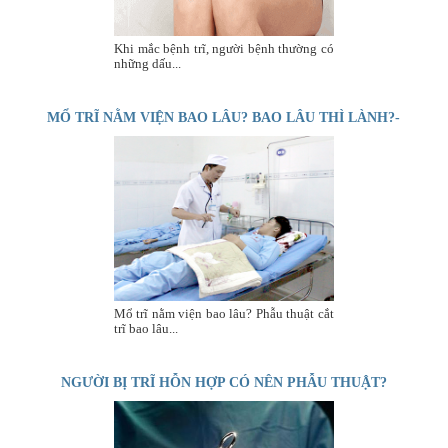
Khi mắc bệnh trĩ, người bệnh thường có
những dấu...
MỔ TRĨ NẰM VIỆN BAO LÂU? BAO LÂU THÌ LÀNH?-
PHÒNG KHÁM THÁI HÀ
Mổ trĩ nằm viện bao lâu? Phẫu thuật cắt
trĩ bao lâu...
NGƯỜI BỊ TRĨ HỖN HỢP CÓ NÊN PHẪU THUẬT?