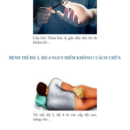
Câu hỏi: Thưa bác sĩ, gần đây khi tôi đi
khám tôi...
BỆNH TRĨ ĐỘ 3, ĐỘ 4 NGUY HIỂM KHÔNG? CÁCH CHỮA
THẾ NÀO?
Trĩ nội độ 3, độ 4 là các cấp độ cao,
nặng của...