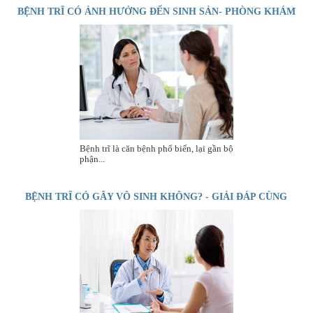
BỆNH TRĨ CÓ ẢNH HƯỞNG ĐẾN SINH SẢN- PHÒNG KHÁM
THÁI HÀ TRẢ LỜI
Bệnh trĩ là căn bệnh phổ biến, lại gần bộ
phận...
BỆNH TRĨ CÓ GÂY VÔ SINH KHÔNG? - GIẢI ĐÁP CÙNG
CHUYÊN GIA