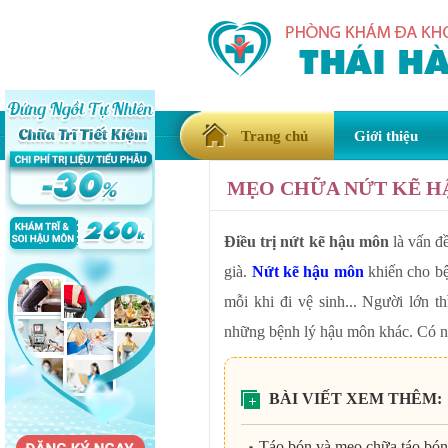
Trang chủ
Giới thiệu
MẸO CHỮA NỨT KẼ H
Điều trị nứt kẽ hậu môn
là vấn đề
già.
Nứt kẽ hậu môn
khiến cho b
mỗi khi đi vệ sinh... Người lớn t
những bệnh lý hậu môn khác. Có 
BÀI VIẾT XEM THÊM:
Táo bón và mẹo chữa táo bó