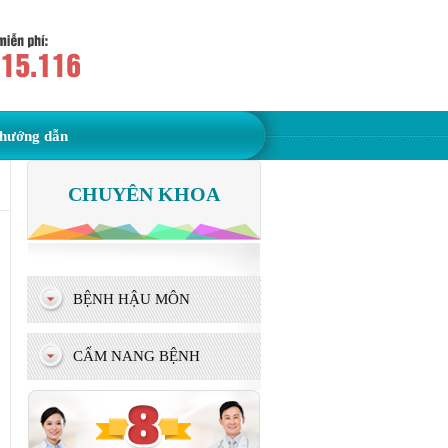
hướng dẫn
CHUYÊN KHOA
BỆNH HẬU MÔN
CẨM NANG BỆNH