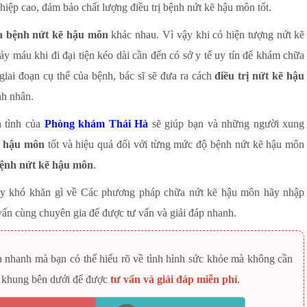
iệp cao, đảm bảo chất lượng điều trị bệnh nứt kẽ hậu môn tốt.
 bệnh nứt kẽ hậu môn
khác nhau. Vì vậy khi có hiện tượng nứt kẽ
y máu khi đi đại tiện kéo dài cần đến có sở y tế uy tín để khám chữa
iai đoạn cụ thể của bệnh, bác sĩ sẽ đưa ra cách
điều trị nứt kẽ hậu
nh nhân.
n tình của
Phòng khám Thái Hà
sẽ giúp bạn và những người xung
ẽ hậu môn
tốt và hiệu quả đối với từng mức độ bệnh nứt kẽ hậu môn
ệnh nứt kẽ hậu môn
.
ay khó khăn gì về Các phương pháp chữa nứt kẽ hậu môn hãy nhập
 vấn cùng chuyên gia để được tư vấn và giải đáp nhanh.
h nhanh mà bạn có thể hiểu rõ về tình hình sức khỏe mà không cần
ào khung bên dưới để được
tư vấn và giải đáp miễn phí
.