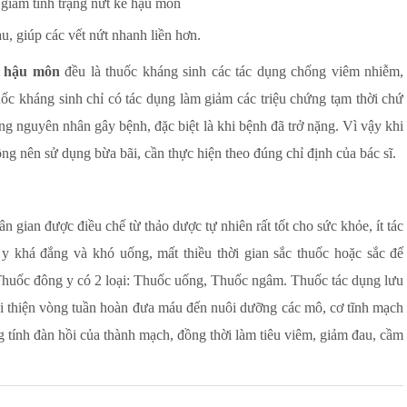
giảm tình trạng nứt kẽ hậu môn
, giúp các vết nứt nhanh liền hơn.
ẽ hậu môn
đều là thuốc kháng sinh các tác dụng chống viêm nhiễm,
uốc kháng sinh chỉ có tác dụng làm giảm các triệu chứng tạm thời chứ
ứng nguyên nhân gây bệnh, đặc biệt là khi bệnh đã trở nặng. Vì vậy khi
ng nên sử dụng bừa bãi, cần thực hiện theo đúng chỉ định của bác sĩ.
 gian được điều chế từ thảo dược tự nhiên rất tốt cho sức khỏe, ít tác
y khá đắng và khó uống, mất thiều thời gian sắc thuốc hoặc sắc để
. Thuốc đông y có 2 loại: Thuốc uống, Thuốc ngâm. Thuốc tác dụng lưu
ải thiện vòng tuần hoàn đưa máu đến nuôi dưỡng các mô, cơ tĩnh mạch
g tính đàn hồi của thành mạch, đồng thời làm tiêu viêm, giảm đau, cầm