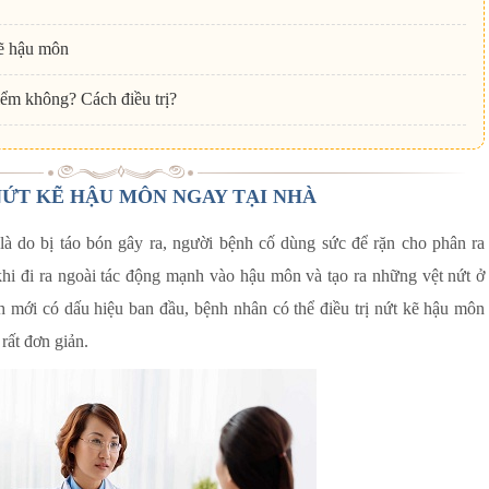
kẽ hậu môn
iểm không? Cách điều trị?
ỨT KẼ HẬU MÔN NGAY TẠI NHÀ
là do bị táo bón gây ra, người bệnh cố dùng sức để rặn cho phân ra
hi đi ra ngoài tác động mạnh vào hậu môn và tạo ra những vệt nứt ở
 mới có dấu hiệu ban đầu, bệnh nhân có thể điều trị nứt kẽ hậu môn
rất đơn giản.