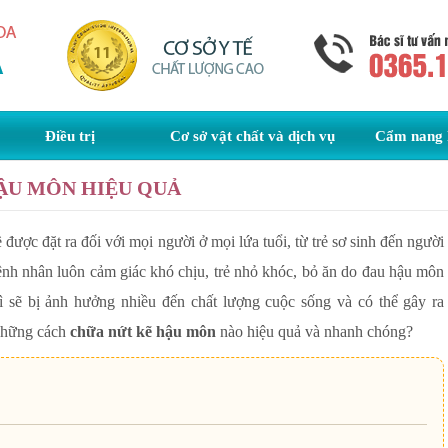
Điều trị
Cơ sở vật chất và dịch vụ
Cẩm nang 
ẬU MÔN HIỆU QUẢ
 được đặt ra đối với mọi người ở mọi lứa tuổi, từ trẻ sơ sinh đến người
ệnh nhân luôn cảm giác khó chịu, trẻ nhỏ khóc, bỏ ăn do đau hậu môn
hì sẽ bị ảnh hưởng nhiều đến chất lượng cuộc sống và có thể gây ra
những cách
chữa nứt kẽ hậu môn
nào hiệu quả và nhanh chóng?
n