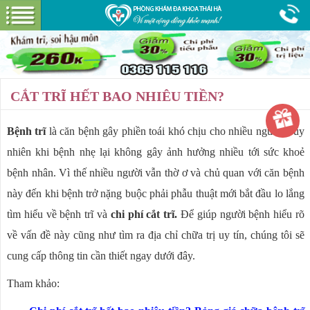
Hotline:
0365 115 116
Miễn phí tư vấn
GIỚI THIỆU
PHÒNG KHÁM
CƠ SỞ VẬT CHẤT
CẮT TRĨ HẾT BAO NHIÊU TIỀN?
GÓI DỊCH VỤ
BỆNH HẬU MÔN
HƯỚNG DẪN VÀ CHI PHÍ
Bệnh trĩ
là căn bệnh gây phiền toái khó chịu cho nhiều người. Tuy
nhiên khi bệnh nhẹ lại không gây ảnh hưởng nhiều tới sức khoẻ
ĐẶT LỊCH HẸN KHÁM
bệnh nhân. Vì thế nhiều người vẫn thờ ơ và chủ quan với căn bệnh
ĐƯỜNG TỚI PHÒNG KHÁM
này đến khi bệnh trở nặng buộc phải phẫu thuật mới bắt đầu lo lắng
tìm hiểu về bệnh trĩ và
chi phí cắt trĩ.
Để giúp người bệnh hiểu rõ
về vấn đề này cũng như tìm ra địa chỉ chữa trị uy tín, chúng tôi sẽ
cung cấp thông tin cần thiết ngay dưới đây.
Tham khảo: