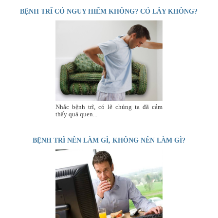
BỆNH TRĨ CÓ NGUY HIỂM KHÔNG? CÓ LÂY KHÔNG?
Nhắc bệnh trĩ, có lẽ chúng ta đã cảm
thấy quá quen...
BỆNH TRĨ NÊN LÀM GÌ, KHÔNG NÊN LÀM GÌ?