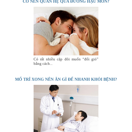
CÓ NÊN QUAN HỆ QUA ĐƯỜNG HẬU MÔN?
Có rất nhiều cặp đôi muốn “đổi gió”
bằng cách...
MỔ TRĨ XONG NÊN ĂN GÌ ĐỂ NHANH KHỎI BỆNH?