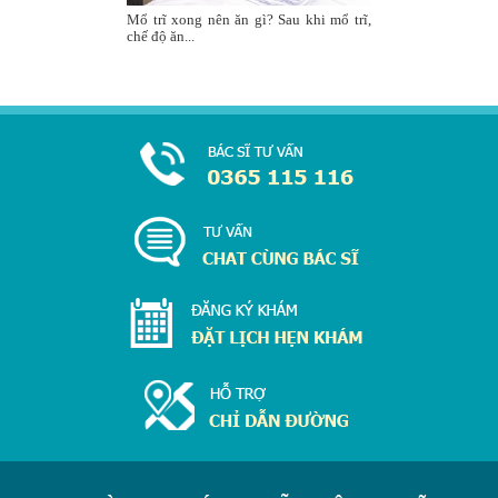
Mổ trĩ xong nên ăn gì? Sau khi mổ trĩ,
chế độ ăn...