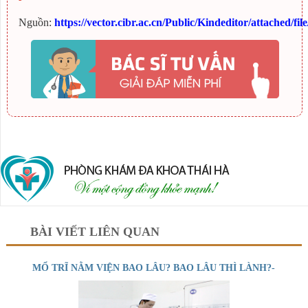
Nguồn:
https://vector.cibr.ac.cn/Public/Kindeditor/attached/
BÀI VIẾT LIÊN QUAN
MỔ TRĨ NẰM VIỆN BAO LÂU? BAO LÂU THÌ LÀNH?-
PHÒNG KHÁM THÁI HÀ