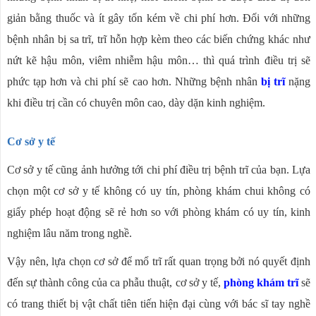
giản bằng thuốc và ít gây tốn kém về chi phí hơn. Đối với những
bệnh nhân bị sa trĩ, trĩ hỗn hợp kèm theo các biến chứng khác như
nứt kẽ hậu môn, viêm nhiễm hậu môn… thì quá trình điều trị sẽ
phức tạp hơn và chi phí sẽ cao hơn. Những bệnh nhân
bị trĩ
nặng
khi điều trị cần có chuyên môn cao, dày dặn kinh nghiệm.
Cơ sở y tế
Cơ sở y tế cũng ảnh hưởng tới chi phí điều trị bệnh trĩ của bạn. Lựa
chọn một cơ sở y tế không có uy tín, phòng khám chui không có
giấy phép hoạt động sẽ rẻ hơn so với phòng khám có uy tín, kinh
nghiệm lâu năm trong nghề.
Vậy nên, lựa chọn cơ sở để mổ trĩ rất quan trọng bởi nó quyết định
đến sự thành công của ca phẫu thuật, cơ sở y tế,
phòng khám trĩ
sẽ
có trang thiết bị vật chất tiên tiến hiện đại cùng với bác sĩ tay nghề