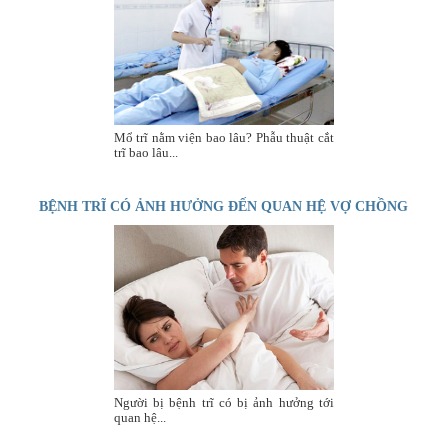
Mổ trĩ nằm viện bao lâu? Phẫu thuật cắt
trĩ bao lâu...
BỆNH TRĨ CÓ ẢNH HƯỞNG ĐẾN QUAN HỆ VỢ CHỒNG
KHÔNG?
Người bị bệnh trĩ có bị ảnh hưởng tới
quan hệ...