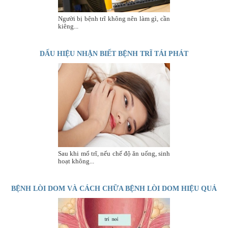
Người bị bệnh trĩ không nên làm gì, cần
kiêng...
DẤU HIỆU NHẬN BIẾT BỆNH TRĨ TÁI PHÁT
Sau khi mổ trĩ, nếu chế độ ăn uống, sinh
hoạt không...
BỆNH LÒI DOM VÀ CÁCH CHỮA BỆNH LÒI DOM HIỆU QUẢ