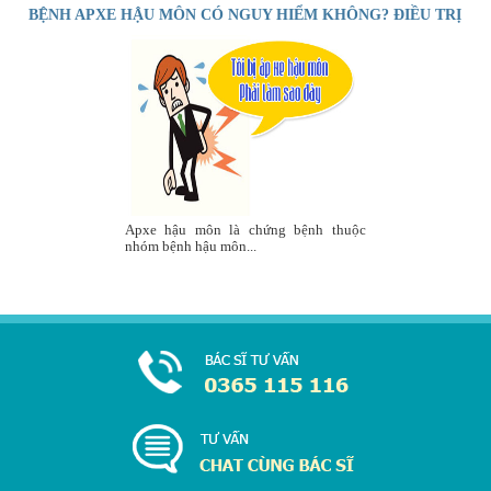
BỆNH APXE HẬU MÔN CÓ NGUY HIỂM KHÔNG? ĐIỀU TRỊ
THẾ NÀO?
Apxe hậu môn là chứng bệnh thuộc
nhóm bệnh hậu môn...