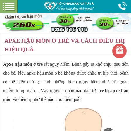
Hotline:
0365 115 116
Miễn phí tư vấn
GIỚI THIỆU
PHÒNG KHÁM
CƠ SỞ VẬT CHẤT
APXE HẬU MÔN Ở TRẺ VÀ CÁCH ĐIỀU TRỊ
GÓI DỊCH VỤ
HIỆU QUẢ
BỆNH HẬU MÔN
HƯỚNG DẪN VÀ CHI PHÍ
Apxe hậu môn ở trẻ
rất nguy hiểm. Bệnh gây ra khó chịu, đau đớn
ĐẶT LỊCH HẸN KHÁM
cho bé. Nếu apxe hậu môn ở bé không được chữa trị kịp thời, bệnh
ĐƯỜNG TỚI PHÒNG KHÁM
có thể biến chứng thành những bệnh nguy hiểm như trĩ ngoại,
nhiễm trùng máu,... Vậy nguyên nhân nào dẫn tới
trẻ bị apxe hậu
môn
và điều trị như thế nào cho hiệu quả?