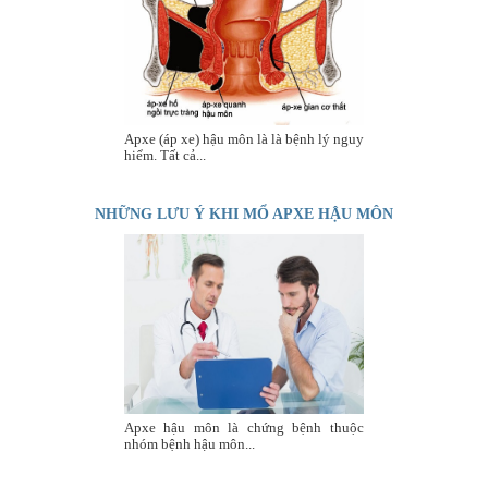
Apxe (áp xe) hậu môn là là bệnh lý nguy
hiểm. Tất cả...
NHỮNG LƯU Ý KHI MỔ APXE HẬU MÔN
Apxe hậu môn là chứng bệnh thuộc
nhóm bệnh hậu môn...