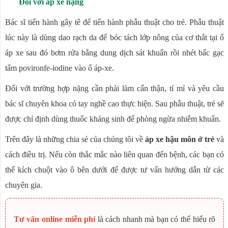
Đối với áp xe nặng
Bác sĩ tiến hành gây tê để tiến hành phẫu thuật cho trẻ. Phẫu thuật
lúc này là dùng dao rạch da để bóc tách lớp nông của cơ thắt tại ổ
áp xe sau đó bơm rửa bằng dung dịch sát khuẩn rồi nhét bấc gạc
tẩm povironfe-iodine vào ổ áp-xe.
Đối với trường hợp nặng cần phải làm cẩn thận, tỉ mỉ và yêu cầu
bác sĩ chuyên khoa có tay nghề cao thực hiện. Sau phẫu thuật, trẻ sẽ
được chỉ định dùng thuốc kháng sinh để phòng ngừa nhiễm khuẩn.
Trên đây là những chia sẻ của chúng tôi về
áp xe hậu môn ở trẻ
và
cách điều trị. Nếu còn thắc mắc nào liên quan đến bệnh, các bạn có
thể kích chuột vào ô bên dưới để được tư vấn hướng dẫn từ các
chuyên gia.
Tư vấn online miễn phí
là cách nhanh mà bạn có thể hiểu rõ