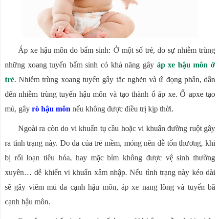
Áp xe hậu môn do bẩm sinh: Ở một số trẻ, do sự nhiễm trùng
những xoang tuyến bẩm sinh có khả năng gây
áp xe hậu môn ở
trẻ
. Nhiễm trùng xoang tuyến gây tắc nghẽn và ứ đọng phân, dẫn
đến nhiễm trùng tuyến hậu môn và tạo thành ổ áp xe. Ổ apxe tạo
mủ, gây
rò hậu môn
nếu không được điều trị kịp thời.
Ngoài ra còn do vi khuẩn tụ cầu hoặc vi khuẩn đường ruột gây
ra tình trạng này. Do da của trẻ mềm, mỏng nên dễ tổn thương, khi
bị rối loạn tiêu hóa, hay mặc bỉm không được vệ sinh thường
xuyên… dễ khiến vi khuẩn xâm nhập. Nếu tình trạng này kéo dài
sẽ gây viêm mủ da cạnh hậu môn, áp xe nang lông và tuyến bã
cạnh hậu môn.