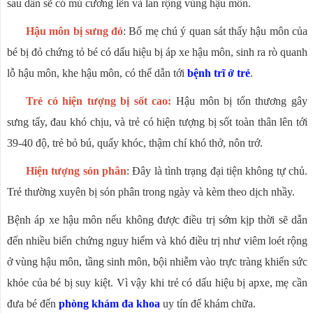
sau dần sẽ có mủ cương lên và lan rộng vùng hậu môn.
Hậu môn bị sưng đỏ
: Bố mẹ chú ý quan sát thấy hậu môn của
bé bị đỏ chứng tỏ bé có dấu hiệu bị áp xe hậu môn, sinh ra rò quanh
lỗ hậu môn, khe hậu môn, có thể dẫn tới
bệnh trĩ ở trẻ
.
Trẻ có hiện tượng bị sốt cao:
Hậu môn bị tổn thương gây
sưng tấy, đau khó chịu, và trẻ có hiện tượng bị sốt toàn thân lên tới
39-40 độ, trẻ bỏ bú, quấy khóc, thậm chí khó thở, nôn trớ.
Hiện tượng són phân
: Đây là tình trạng đại tiện không tự chủ.
Trẻ thường xuyên bị són phân trong ngày và kèm theo dịch nhầy.
Bệnh áp xe hậu môn nếu không được điều trị sớm kịp thời sẽ dẫn
đến nhiều biến chứng nguy hiểm và khó điều trị như viêm loét rộng
ở vùng hậu môn, tầng sinh môn, bội nhiễm vào trực tràng khiến sức
khỏe của bé bị suy kiệt. Vì vậy khi trẻ có dấu hiệu bị apxe, mẹ cần
đưa bé đến
phòng khám đa khoa
uy tín để khám chữa.