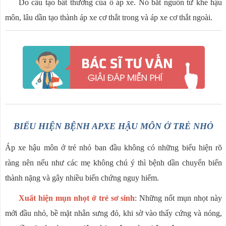
Do cấu tạo bất thường của ổ áp xe. Nó bắt nguồn từ khe hậu
môn, lâu dần tạo thành áp xe cơ thắt trong và áp xe cơ thắt ngoài.
BIỂU HIỆN BỆNH APXE HẬU MÔN Ở TRẺ NHỎ
Áp xe hậu môn ở trẻ nhỏ ban đầu không có những biểu hiện rõ
ràng nên nếu như các mẹ không chú ý thì bệnh dần chuyển biến
thành nặng và gây nhiều biến chứng nguy hiểm.
Xuất hiện mụn nhọt ở trẻ sơ sinh
: Những nốt mụn nhọt này
mới đầu nhỏ, bề mặt nhẵn sưng đỏ, khi sờ vào thấy cứng và nóng,